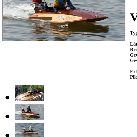
V
Ty
Lä
Bre
Gew
Ges
Er
Pil