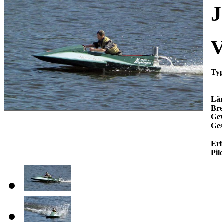
J
V
Ty
Lä
Bre
Gew
Ges
Er
Pil