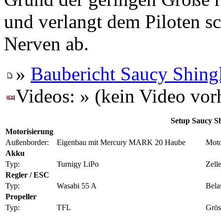
und verlangt dem Piloten sc
Nerven ab.
»
Baubericht Saucy Shin
Videos: » (kein Video vo
Setup Saucy S
Motorisierung
Außenborder:
Eigenbau mit Mercury MARK 20 Haube
Moto
Akku
Typ:
Turnigy LiPo
Zell
Regler / ESC
Typ:
Wasabi 55 A
Belas
Propeller
Typ:
TFL
Grös