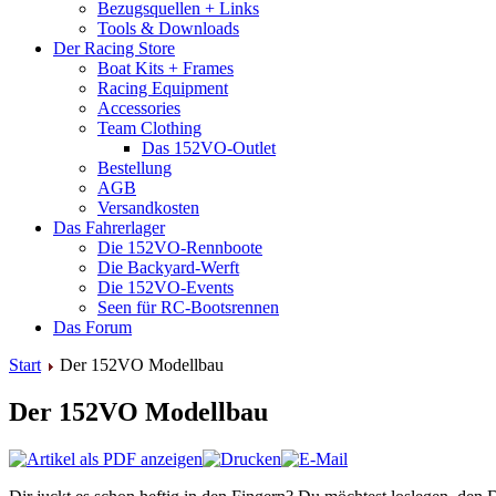
Bezugsquellen + Links
Tools & Downloads
Der Racing Store
Boat Kits + Frames
Racing Equipment
Accessories
Team Clothing
Das 152VO-Outlet
Bestellung
AGB
Versandkosten
Das Fahrerlager
Die 152VO-Rennboote
Die Backyard-Werft
Die 152VO-Events
Seen für RC-Bootsrennen
Das Forum
Start
Der 152VO Modellbau
Der 152VO Modellbau