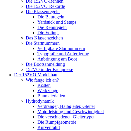
Die 152VO-Rennen
Die 152VO-Rekorde
Die Klassenregeln
Die Bauregeln
Yardstick und Setups
Die Rennregeln
Die Votings
Das Klassenzeichen
Die Startnummern
Verfügbare Startnummern
Typografie und Anfertigung
Anbringung am Boot
Die Bootsanmeldung
152VO in der Fachpresse
Der 152VO Modellbau
Wie fange ich an?
Kosten
Werkzeuge
Baumaterialien
Hydrodynamik
Verdränger, Halbgleiter, Gleiter
Motorleistung und Geschwindigkeit
Die verschiedenen Gleitertypen
Die Rumpfgeometrie
Kurvenfahrt