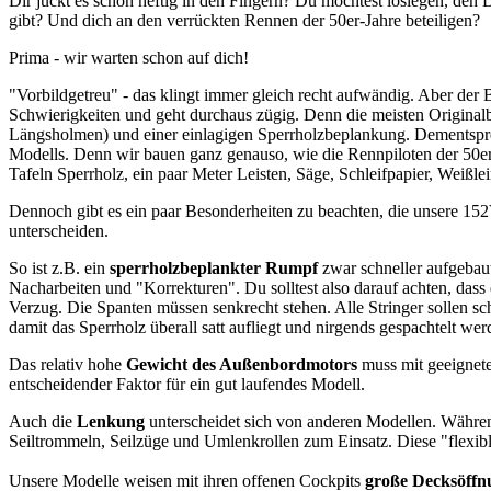
Dir juckt es schon heftig in den Fingern? Du möchtest loslegen, den
gibt? Und dich an den verrückten Rennen der 50er-Jahre beteiligen?
Prima - wir warten schon auf dich!
"Vorbildgetreu" - das klingt immer gleich recht aufwändig. Aber der
Schwierigkeiten und geht durchaus zügig. Denn die meisten Originalbo
Längsholmen) und einer einlagigen Sperrholzbeplankung. Dementspre
Modells. Denn wir bauen ganz genauso, wie die Rennpiloten der 50er
Tafeln Sperrholz, ein paar Meter Leisten, Säge, Schleifpapier, Weißl
Dennoch gibt es ein paar Besonderheiten zu beachten, die unsere 
unterscheiden.
So ist z.B. ein
sperrholzbeplankter Rumpf
zwar schneller aufgebaut
Nacharbeiten und "Korrekturen". Du solltest also darauf achten, dass
Verzug. Die Spanten müssen senkrecht stehen. Alle Stringer sollen s
damit das Sperrholz überall satt aufliegt und nirgends gespachtelt we
Das relativ hohe
Gewicht des Außenbordmotors
muss mit geeignete
entscheidender Faktor für ein gut laufendes Modell.
Auch die
Lenkung
unterscheidet sich von anderen Modellen. Währ
Seiltrommeln, Seilzüge und Umlenkrollen zum Einsatz. Diese "flexible
Unsere Modelle weisen mit ihren offenen Cockpits
große Decksöffn