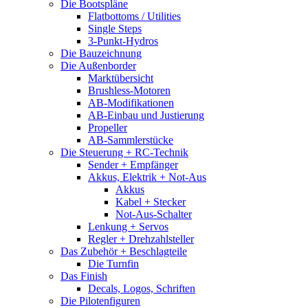
Die Bootspläne
Flatbottoms / Utilities
Single Steps
3-Punkt-Hydros
Die Bauzeichnung
Die Außenborder
Marktübersicht
Brushless-Motoren
AB-Modifikationen
AB-Einbau und Justierung
Propeller
AB-Sammlerstücke
Die Steuerung + RC-Technik
Sender + Empfänger
Akkus, Elektrik + Not-Aus
Akkus
Kabel + Stecker
Not-Aus-Schalter
Lenkung + Servos
Regler + Drehzahlsteller
Das Zubehör + Beschlagteile
Die Turnfin
Das Finish
Decals, Logos, Schriften
Die Pilotenfiguren