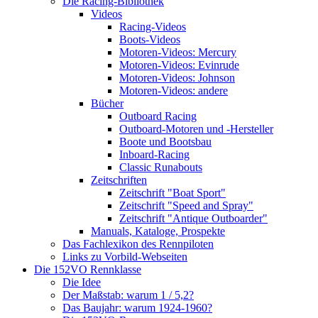
Die Racing-Bibliothek
Videos
Racing-Videos
Boots-Videos
Motoren-Videos: Mercury
Motoren-Videos: Evinrude
Motoren-Videos: Johnson
Motoren-Videos: andere
Bücher
Outboard Racing
Outboard-Motoren und -Hersteller
Boote und Bootsbau
Inboard-Racing
Classic Runabouts
Zeitschriften
Zeitschrift "Boat Sport"
Zeitschrift "Speed and Spray"
Zeitschrift "Antique Outboarder"
Manuals, Kataloge, Prospekte
Das Fachlexikon des Rennpiloten
Links zu Vorbild-Webseiten
Die 152VO Rennklasse
Die Idee
Der Maßstab: warum 1 / 5,2?
Das Baujahr: warum 1924-1960?