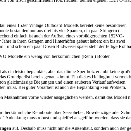
 Duft von frisch geschliffenem Holz riechen, deinen eigenen 152VO-Rac
 Bau eines 152er Vintage-Outboard-Modells bereitet keine besonderen
ote bestanden nur aus drei bis vier Spanten, ein paar Stringern (=
chend einfach ist auch der Aufbau eines vorbildgerechten 152VO-
 Jahre in ihren Garagen und Hinterhöfen gebaut haben: ein bis zwei
eim - und schon ein paar Dosen Budweiser später steht der fertige Rohb
152VO-Modelle ein wenig von herkömmlichen (Renn-) Booten
 als ein leistenbeplankter, aber das dünne Sperrholz erlaubt keine groß
 das Grundgerüst bereits genau stimmt. Ein dickes Hellingbrett vermeid
chön gleichmässige Biegungen und einen sauberen Verlauf aufweisen,
rden muss. Bei guter Vorarbeit ist auch die Beplankung kein Problem.
n Maßnahmen vorne wieder ausgeglichen werden, damit das Modell nich
end herkömmliche Rennboote über Servohebel, Bowdenzüge oder Schub
" Anlenkung muss robust und spielfrei ausgeführt werden, dass sie das 
ungen
auf. Deshalb muss nicht nur die Außenhaut, sondern auch der 