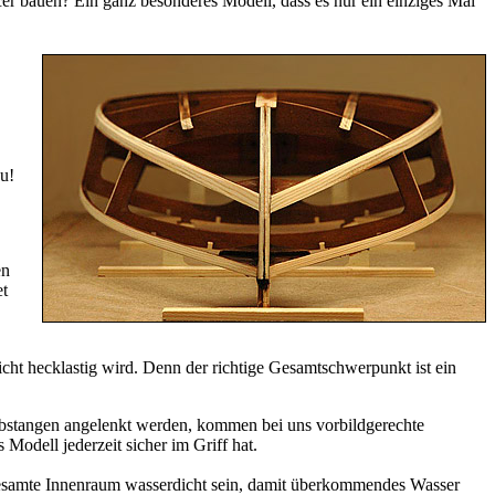
er bauen? Ein ganz besonderes Modell, dass es nur ein einziges Mal
au!
en
et
t hecklastig wird. Denn der richtige Gesamtschwerpunkt ist ein
stangen angelenkt werden, kommen bei uns vorbildgerechte
Modell jederzeit sicher im Griff hat.
gesamte Innenraum wasserdicht sein, damit überkommendes Wasser