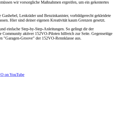
ig müssen wir vorsorgliche Maßnahmen ergreifen, um ein gekentertes
ue Gashebel, Lenkräder und Benzinkanister, vorbildgerecht gekleidete
ssen. Hier sind deiner eigenen Kreativität kaum Grenzen gesetzt.
nd einfache Step-by-Step-Anleitungen. So gelingt dir der
te Community aktiver 152VO-Piloten hilfreich zur Seite. Gegenseitige
t den "Garagen-Groove" der 152VO-Rennklasse aus.
O on YouTube