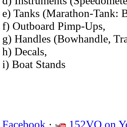
d) Instruments (Speedomete
e) Tanks (Marathon-Tank: B
f) Outboard Pimp-Ups,
g) Handles (Bowhandle, Tr
h) Decals,
i) Boat Stands
Facebook
·
152VO on Y