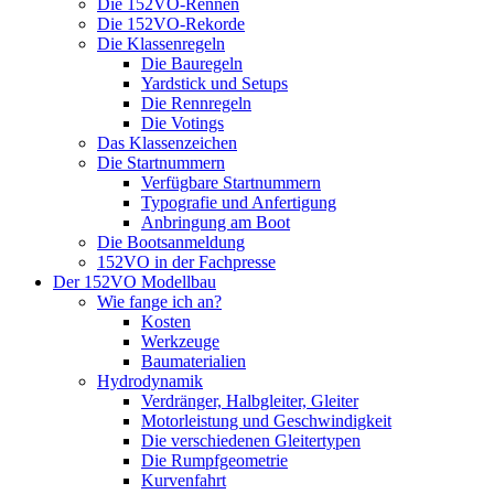
Die 152VO-Rennen
Die 152VO-Rekorde
Die Klassenregeln
Die Bauregeln
Yardstick und Setups
Die Rennregeln
Die Votings
Das Klassenzeichen
Die Startnummern
Verfügbare Startnummern
Typografie und Anfertigung
Anbringung am Boot
Die Bootsanmeldung
152VO in der Fachpresse
Der 152VO Modellbau
Wie fange ich an?
Kosten
Werkzeuge
Baumaterialien
Hydrodynamik
Verdränger, Halbgleiter, Gleiter
Motorleistung und Geschwindigkeit
Die verschiedenen Gleitertypen
Die Rumpfgeometrie
Kurvenfahrt