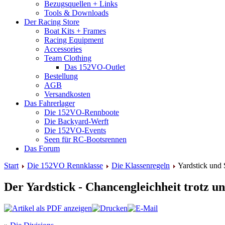
Bezugsquellen + Links
Tools & Downloads
Der Racing Store
Boat Kits + Frames
Racing Equipment
Accessories
Team Clothing
Das 152VO-Outlet
Bestellung
AGB
Versandkosten
Das Fahrerlager
Die 152VO-Rennboote
Die Backyard-Werft
Die 152VO-Events
Seen für RC-Bootsrennen
Das Forum
Start
Die 152VO Rennklasse
Die Klassenregeln
Yardstick und 
Der Yardstick - Chancengleichheit trotz u