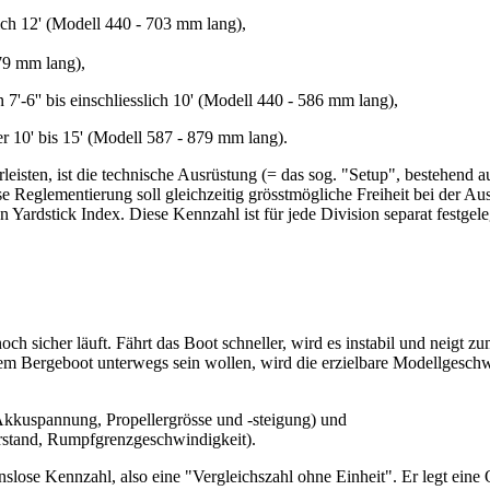
sslich 12' (Modell 440 - 703 mm lang),
879 mm lang),
 7'-6'' bis einschliesslich 10' (Modell 440 - 586 mm lang),
er 10' bis 15' (Modell 587 - 879 mm lang).
eisten, ist die technische Ausrüstung (= das sog. "Setup", bestehend a
ese Reglementierung soll gleichzeitig grösstmögliche Freiheit bei der 
 Yardstick Index. Diese Kennzahl ist für jede Division separat festgel
h sicher läuft. Fährt das Boot schneller, wird es instabil und neigt z
m Bergeboot unterwegs sein wollen, wird die erzielbare Modellgeschwi
 Akkuspannung, Propellergrösse und -steigung) und
erstand, Rumpfgrenzgeschwindigkeit).
onslose Kennzahl, also eine "Vergleichszahl ohne Einheit". Er legt eine