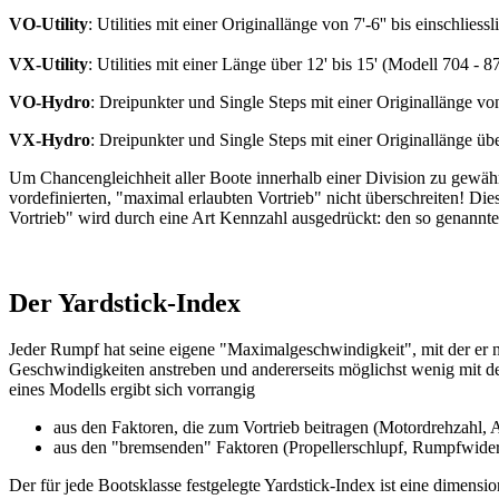
VO-Utility
: Utilities mit einer Originallänge von 7'-6'' bis einschlie
VX-Utility
: Utilities mit einer Länge über 12' bis 15' (Modell 704 - 
VO-Hydro
: Dreipunkter und Single Steps mit einer Originallänge von
VX-Hydro
: Dreipunkter und Single Steps mit einer Originallänge üb
Um Chancengleichheit aller Boote innerhalb einer Division zu gewährl
vordefinierten, "maximal erlaubten Vortrieb" nicht überschreiten! Di
Vortrieb" wird durch eine Art Kennzahl ausgedrückt: den so genannten
Der Yardstick-Index
Jeder Rumpf hat seine eigene "Maximalgeschwindigkeit", mit der er noc
Geschwindigkeiten anstreben und andererseits möglichst wenig mit de
eines Modells ergibt sich vorrangig
aus den Faktoren, die zum Vortrieb beitragen (Motordrehzahl,
aus den "bremsenden" Faktoren (Propellerschlupf, Rumpfwid
Der für jede Bootsklasse festgelegte Yardstick-Index ist eine dimensi