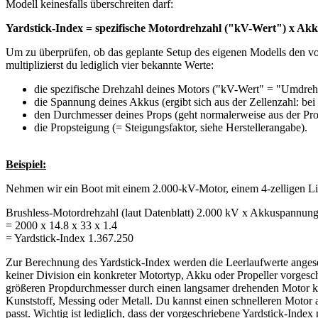
Modell keinesfalls überschreiten darf:
Yardstick-Index = spezifische Motordrehzahl ("kV-Wert") x Akk
Um zu überprüfen, ob das geplante Setup des eigenen Modells den vor
multiplizierst du lediglich vier bekannte Werte:
die spezifische Drehzahl deines Motors ("kV-Wert" = "Umdrehu
die Spannung deines Akkus (ergibt sich aus der Zellenzahl: bei
den Durchmesser deines Props (geht normalerweise aus der Pr
die Propsteigung (= Steigungsfaktor, siehe Herstellerangabe).
Beispiel:
Nehmen wir ein Boot mit einem 2.000-kV-Motor, einem 4-zelligen L
Brushless-Motordrehzahl (laut Datenblatt) 2.000 kV x Akkuspannung
= 2000 x 14.8 x 33 x 1.4
= Yardstick-Index 1.367.250
Zur Berechnung des Yardstick-Index werden die Leerlaufwerte angese
keiner Division ein konkreter Motortyp, Akku oder Propeller vorgesch
größeren Propdurchmesser durch einen langsamer drehenden Motor kom
Kunststoff, Messing oder Metall. Du kannst einen schnelleren Motor 
passt. Wichtig ist lediglich, dass der vorgeschriebene Yardstick-Index 