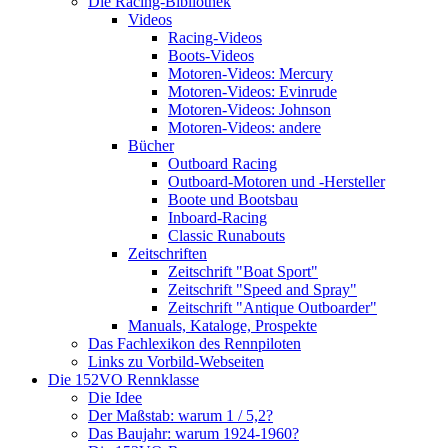
Die Racing-Bibliothek
Videos
Racing-Videos
Boots-Videos
Motoren-Videos: Mercury
Motoren-Videos: Evinrude
Motoren-Videos: Johnson
Motoren-Videos: andere
Bücher
Outboard Racing
Outboard-Motoren und -Hersteller
Boote und Bootsbau
Inboard-Racing
Classic Runabouts
Zeitschriften
Zeitschrift "Boat Sport"
Zeitschrift "Speed and Spray"
Zeitschrift "Antique Outboarder"
Manuals, Kataloge, Prospekte
Das Fachlexikon des Rennpiloten
Links zu Vorbild-Webseiten
Die 152VO Rennklasse
Die Idee
Der Maßstab: warum 1 / 5,2?
Das Baujahr: warum 1924-1960?