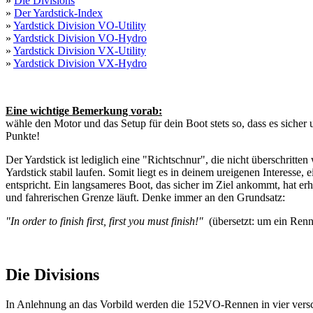
»
Die Divisions
»
Der Yardstick-Index
»
Yardstick Division VO-Utility
»
Yardstick Division VO-Hydro
»
Yardstick Division VX-Utility
»
Yardstick Division VX-Hydro
Eine wichtige Bemerkung vorab:
wähle den Motor und das Setup für dein Boot stets so, dass es sicher 
Punkte!
Der Yardstick ist lediglich eine "Richtschnur", die nicht überschritt
Yardstick stabil laufen. Somit liegt es in deinem ureigenen Interesse
entspricht. Ein langsameres Boot, das sicher im Ziel ankommt, hat erh
und fahrerischen Grenze läuft. Denke immer an den Grundsatz:
"In order to finish first, first you must finish!"
(übersetzt: um ein Renn
Die Divisions
In Anlehnung an das Vorbild werden die 152VO-Rennen in vier versc