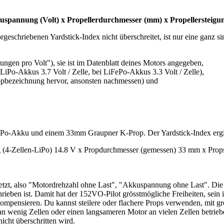
uspannung (Volt) x Propellerdurchmesser (mm) x Propellersteigun
geschriebenen Yardstick-Index nicht überschreitet, ist nur eine ganz 
ngen pro Volt"), sie ist im Datenblatt deines Motors angegeben,
 LiPo-Akkus 3.7 Volt / Zelle, bei LiFePo-Akkus 3.3 Volt / Zelle),
opbezeichnung hervor, ansonsten nachmessen) und
iPo-Akku und einem 33mm Graupner K-Prop. Der Yardstick-Index ergib
 (4-Zellen-LiPo) 14.8 V x Propdurchmesser (gemessen) 33 mm x Propst
tzt, also "Motordrehzahl ohne Last", "Akkuspannung ohne Last". Die 
rieben ist. Damit hat der 152VO-Pilot grösstmögliche Freiheiten, sein
pensieren. Du kannst steilere oder flachere Props verwenden, mit grö
an wenig Zellen oder einen langsameren Motor an vielen Zellen betrie
nicht überschritten wird.