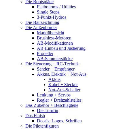
Die Bootspläne
Flatbottoms / Utilities
Single Steps
3-Punkt-Hydros
Die Bauzeichnung
Die Außenborder
Marktübersicht
Brushless-Motoren
AB-Modifikationen
AB-Einbau und Justierung
Propeller
AB-Sammlerstücke
Die Steuerung + RC-Technik
Sender + Empfänger
Akkus, Elektrik + Not-Aus
Akkus
Kabel + Stecker
Not-Aus-Schalter
Lenkung + Servos
Regler + Drehzahlsteller
Das Zubehör + Beschlagteile
Die Turnfin
Das Finish
Decals, Logos, Schriften
Die Pilotenfiguren