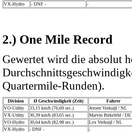
VX-Hydro
- DNF -
-
2.) One Mile Record
Gewertet wird die absolut h
Durchschnittsgeschwindigke
Quartermile-Runden).
Division
Ø Geschwindigkeit (Zeit)
Fahrer
VO-Utility
33,15 km/h (76,69 sec.)
Jeroen Verkuijl / NL
VX-Utility
30,39 km/h (83,65 sec.)
Marvin Birkefeld / DE
VO-Hydro
30,64 km/h (82,98 sec.)
Lex Verkuijl / NL
VX-Hydro
- DNF -
-