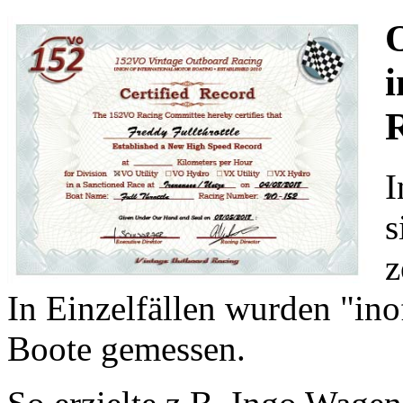
O
i
I
s
z
In Einzelfällen wurden "ino
Boote gemessen.