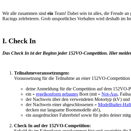
Wir alle zusammen sind
ein
Team! Dabei sein ist alles, die Freude 
Racings zelebrieren. Grob unsportliches Verhalten wird deshalb im Inte
I. Check In
Das Check In ist der Beginn jeder 152VO-Competition. Hier melde
Teilnahmevoraussetzungen:
Voraussetzung für die Teilnahme an einer 152VO-Competition 
deine Anmeldung für die Competition auf dem 152VO-Po
ein »
regelkonform gebautes
Boot (mit »
Not-Aus
, Fails
der Nachweis über den verwendeten Motortyp (kV) und P
der Nachweis einer abgeschlossenen »
Modellhalter-Haft
decken nur langsame Bootsmodelle ab!),
ein ausgedruckter Fahrerbrief sowie für jedes deiner mi
Check In auf der 152VO-Competition:
Sobald du im Fahrerlager angekommen bist und ausgiebig die 