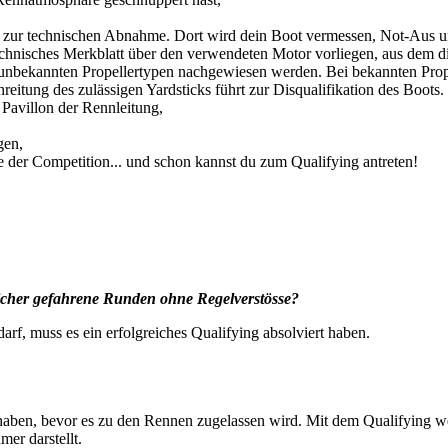
zur technischen Abnahme. Dort wird dein Boot vermessen, Not-Aus und 
echnisches Merkblatt über den verwendeten Motor vorliegen, aus dem di
unbekannten Propellertypen nachgewiesen werden. Bei bekannten Prop
eitung des zulässigen Yardsticks führt zur Disqualifikation des Boots.
Pavillon der Rennleitung,
gen,
 der Competition... und schon kannst du zum Qualifying antreten!
3 sicher gefahrene Runden ohne Regelverstösse?
f, muss es ein erfolgreiches Qualifying absolviert haben.
 haben, bevor es zu den Rennen zugelassen wird. Mit dem Qualifying we
mer darstellt.