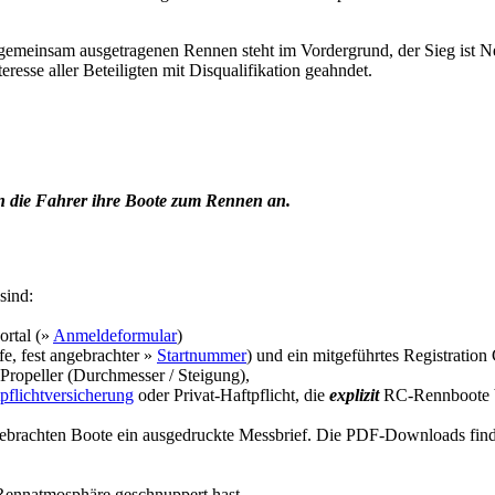
an gemeinsam ausgetragenen Rennen steht im Vordergrund, der Sieg ist
resse aller Beteiligten mit Disqualifikation geahndet.
n die Fahrer ihre Boote zum Rennen an.
sind:
rtal (»
Anmeldeformular
)
afe, fest angebrachter »
Startnummer
) und ein mitgeführtes Registration C
ropeller (Durchmesser / Steigung),
pflichtversicherung
oder Privat-Haftpflicht, die
explizit
RC-Rennboote be
tgebrachten Boote ein ausgedruckte Messbrief. Die PDF-Downloads find
Rennatmosphäre geschnuppert hast,