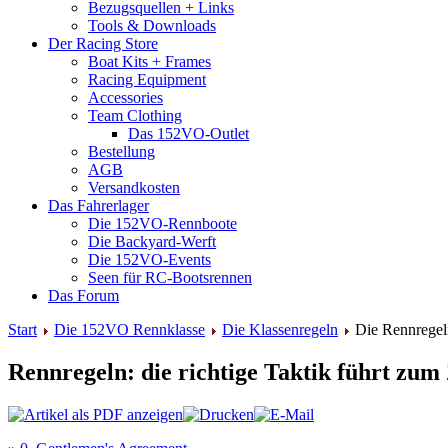
Bezugsquellen + Links
Tools & Downloads
Der Racing Store
Boat Kits + Frames
Racing Equipment
Accessories
Team Clothing
Das 152VO-Outlet
Bestellung
AGB
Versandkosten
Das Fahrerlager
Die 152VO-Rennboote
Die Backyard-Werft
Die 152VO-Events
Seen für RC-Bootsrennen
Das Forum
Start
Die 152VO Rennklasse
Die Klassenregeln
Die Rennregel
Rennregeln: die richtige Taktik führt zum 