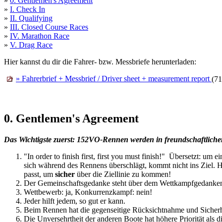
»
0. Gentlemen's Agreement
»
I. Check In
»
II. Qualifying
»
III. Closed Course Races
»
IV. Marathon Race
»
V. Drag Race
Hier kannst du dir die Fahrer- bzw. Messbriefe herunterladen:
» Fahrerbrief + Messbrief / Driver sheet + measurement report
(7
0. Gentlemen's Agreement
Das Wichtigste zuerst: 152VO-Rennen werden in freundschaftliche
"In order to finish first, first you must finish!"
Übersetzt: um ei
sich während des Rennens überschlägt, kommt nicht ins Ziel. 
passt, um
sicher
über die Ziellinie zu kommen!
Der Gemeinschaftsgedanke steht über dem Wettkampfgedanken. E
Wettbewerb: ja, Konkurrenzkampf: nein!
Jeder hilft jedem, so gut er kann.
Beim Rennen hat die gegenseitige Rücksichtnahme und Sicherheit
Die Unversehrtheit der anderen Boote hat höhere Priorität als d