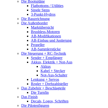
Die Bootspläne
Flatbottoms / Utilities
Single Steps
3-Punkt-Hydros
Die Bauzeichnung
Die Außenborder
Marktübersicht
Brushless-Motoren
AB-Modifikationen
AB-Einbau und Justierung
Propeller
AB-Sammlerstücke
Die Steuerung + RC-Technik
Sender + Empfänger
Akkus, Elektrik + Not-Aus
Akkus
Kabel + Stecker
Not-Aus-Schalter
Lenkung + Servos
Regler + Drehzahlsteller
Das Zubehör + Beschlagteile
Die Turnfin
Das Finish
Decals, Logos, Schriften
Die Pilotenfiguren