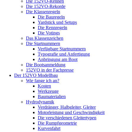
Die 152VO-Rennen
Die 152VO-Rekorde
Die Klassenregeln
Die Bauregeln
Yardstick und Setups
Die Rennregeln
Die Votings
Das Klassenzeichen
Die Startnummern
Verfügbare Startnummern
Typografie und Anfertigung
Anbringung am Boot
Die Bootsanmeldung
152VO in der Fachpresse
Der 152VO Modellbau
Wie fange ich an?
Kosten
Werkzeuge
Baumaterialien
Hydrodynamik
Verdränger, Halbgleiter, Gleiter
Motorleistung und Geschwindigkeit
Die verschiedenen Gleitertypen
Die Rumpfgeometrie
Kurvenfahrt