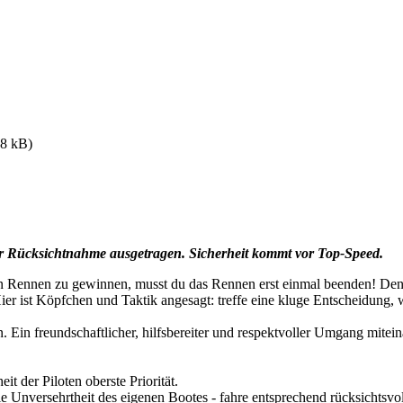
18 kB)
r Rücksichtnahme ausgetragen. Sicherheit kommt vor Top-Speed.
n Rennen zu gewinnen, musst du das Rennen erst einmal beenden! Denn e
Hier ist Köpfchen und Taktik angesagt: treffe eine kluge Entscheidun
in freundschaftlicher, hilfsbereiter und respektvoller Umgang mitei
 der Piloten oberste Priorität.
ie Unversehrtheit des eigenen Bootes - fahre entsprechend rücksichtsvol