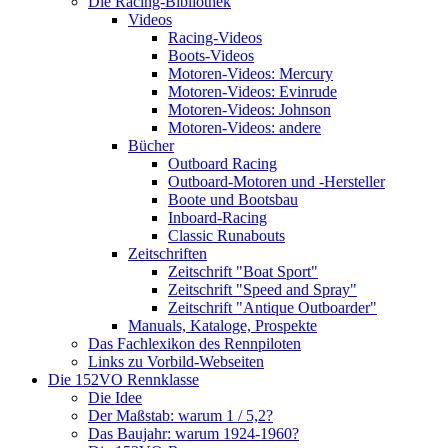
Die Racing-Bibliothek
Videos
Racing-Videos
Boots-Videos
Motoren-Videos: Mercury
Motoren-Videos: Evinrude
Motoren-Videos: Johnson
Motoren-Videos: andere
Bücher
Outboard Racing
Outboard-Motoren und -Hersteller
Boote und Bootsbau
Inboard-Racing
Classic Runabouts
Zeitschriften
Zeitschrift "Boat Sport"
Zeitschrift "Speed and Spray"
Zeitschrift "Antique Outboarder"
Manuals, Kataloge, Prospekte
Das Fachlexikon des Rennpiloten
Links zu Vorbild-Webseiten
Die 152VO Rennklasse
Die Idee
Der Maßstab: warum 1 / 5,2?
Das Baujahr: warum 1924-1960?