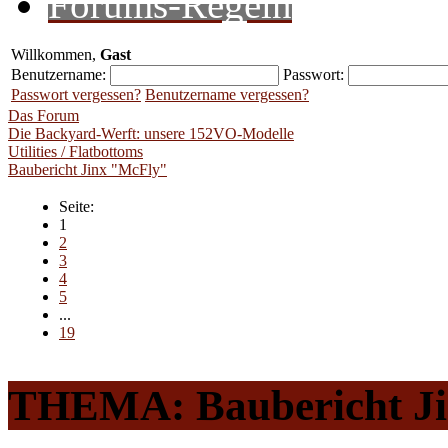
Forums-Regeln
Willkommen,
Gast
Benutzername:
Passwort:
Passwort vergessen?
Benutzername vergessen?
Das Forum
Die Backyard-Werft: unsere 152VO-Modelle
Utilities / Flatbottoms
Baubericht Jinx "McFly"
Seite:
1
2
3
4
5
...
19
THEMA: Baubericht J