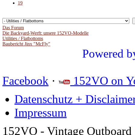
19
Das Forum
Die Backyard-Werft: unsere 152VO-Modelle
Utilities / Flatbottoms
Baubericht Jinx "McFly"
Powered b
Facebook
·
152VO on Y
Datenschutz + Disclaime
Impressum
152VO - Vintage Outboard 