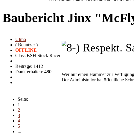
Baubericht Jinx "McF
Ulmo
Respekt. S
( Benutzer )
OFFLINE
Class BSH Stock Racer
Beiträge: 1412
Dank erhalten: 480
Wer nur einen Hammer zur Verfügung h
Der Administrator hat öffentliche Schre
Seite:
1
2
3
4
5
...