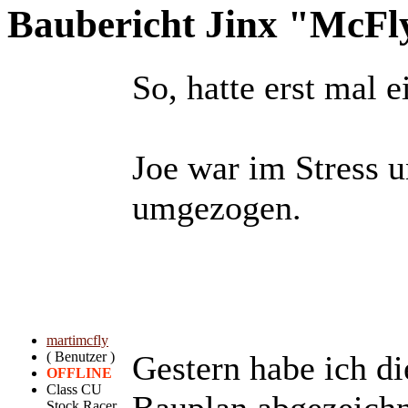
Baubericht Jinx "McF
So, hatte erst mal 
Joe war im Stress u
umgezogen.
martimcfly
( Benutzer )
Gestern habe ich d
OFFLINE
Class CU
Bauplan abgezeichn
Stock Racer