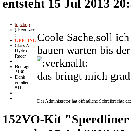
entsteht
15 Jul 2013 20
topchop
( Benutzer
Coole Sache,soll ich
)
OFFLINE
Class A
bauen warten bis der 
Hydro
Racer
Beiträge:
2180
das bringt mich grad
Dank
erhalten:
811
Der Administrator hat öffentliche Schreibrechte dea
152VO-Kit "Speedliner 