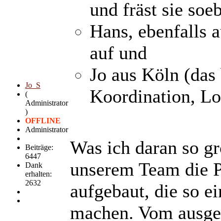
und fräst sie soe
Hans, ebenfalls 
auf und
Jo aus Köln (das
Jo_S
Koordination, Lo
(
Administrator
)
OFFLINE
Administrator
Was ich daran so gr
Beiträge:
6447
unserem Team die P
Dank
erhalten:
2632
aufgebaut, die so e
machen. Vom ausge