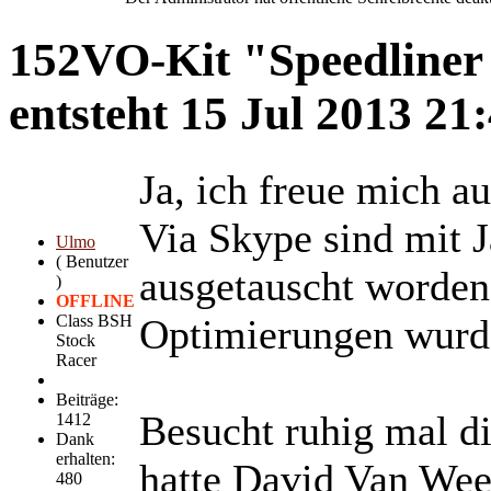
152VO-Kit "Speedliner 
entsteht
15 Jul 2013 21
Ja, ich freue mich a
Via Skype sind mit J
Ulmo
( Benutzer
ausgetauscht worden
)
OFFLINE
Class BSH
Optimierungen wurd
Stock
Racer
Beiträge:
Besucht ruhig mal d
1412
Dank
erhalten:
hatte David Van Weel
480