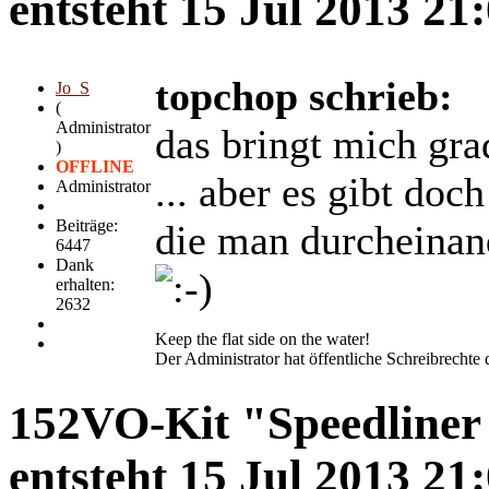
entsteht
15 Jul 2013 21
topchop schrieb:
Jo_S
(
Administrator
das bringt mich gra
)
OFFLINE
... aber es gibt do
Administrator
Beiträge:
die man durcheinan
6447
Dank
erhalten:
2632
Keep the flat side on the water!
Der Administrator hat öffentliche Schreibrechte d
152VO-Kit "Speedliner 
entsteht
15 Jul 2013 21