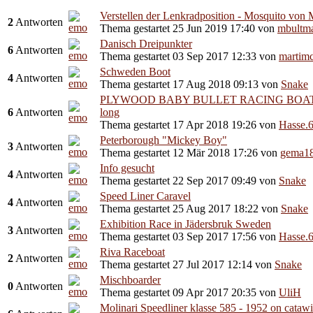
Verstellen der Lenkradposition - Mosquito von
2
Antworten
Thema gestartet 25 Jun 2019 17:40
von
mbultm
Danisch Dreipunkter
6
Antworten
Thema gestartet 03 Sep 2017 12:33
von
martimc
Schweden Boot
4
Antworten
Thema gestartet 17 Aug 2018 09:13
von
Snake
PLYWOOD BABY BULLET RACING BOAT 
6
Antworten
long
Thema gestartet 17 Apr 2018 19:26
von
Hasse.
Peterborough "Mickey Boy"
3
Antworten
Thema gestartet 12 Mär 2018 17:26
von
gema1
Info gesucht
4
Antworten
Thema gestartet 22 Sep 2017 09:49
von
Snake
Speed Liner Caravel
4
Antworten
Thema gestartet 25 Aug 2017 18:22
von
Snake
Exhibition Race in Jädersbruk Sweden
3
Antworten
Thema gestartet 03 Sep 2017 17:56
von
Hasse.
Riva Raceboat
2
Antworten
Thema gestartet 27 Jul 2017 12:14
von
Snake
Mischboarder
0
Antworten
Thema gestartet 09 Apr 2017 20:35
von
UliH
Molinari Speedliner klasse 585 - 1952 on catawi