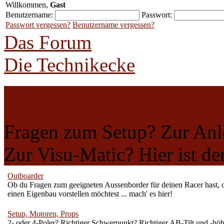
Willkommen,
Gast
Benutzername:
Passwort:
Passwort vergessen?
Benutzername vergessen?
Das Forum
Die Technikecke
Die Technikecke
Fragen zum Setup? Zur An
Zur Visu-Matic? Hier ist der
Outboarder
Ob du Fragen zum geeigneten Aussenborder für deinen Racer hast, 
einen Eigenbau vorstellen möchtest ... mach' es hier!
Setup, Motoren, Props
2- oder 4-Poler? Richtiger Schwerpunkt? Richtiger AB-Tilt und -hö